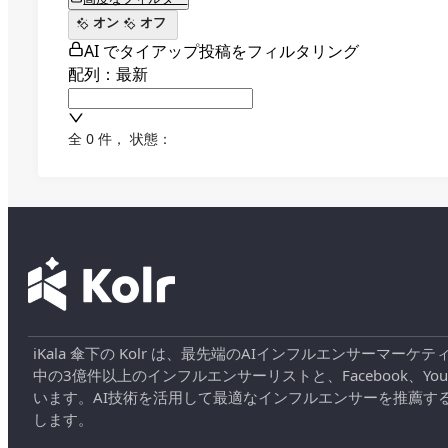
オン
オフ
AI でタイアップ投稿をフィルタリング
配列：最新
全 0 件
，
状態：
iKala 傘下の Kolr は、最先端のAIインフルエンサー
中の3億件以上のインフルエンサーリストと、Facebook、YouT
います。AI技術を活用して最適なインフルエンサーを推薦す
します。