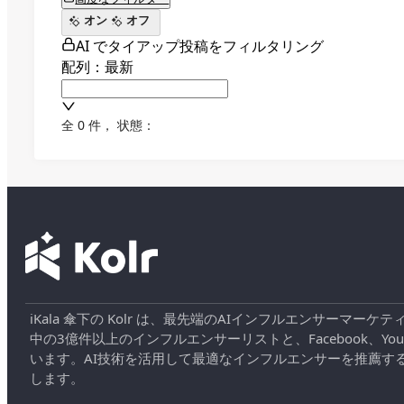
オン
オフ
AI でタイアップ投稿をフィルタリング
配列：最新
全 0 件
，
状態：
iKala 傘下の Kolr は、最先端のAIインフルエンサー
中の3億件以上のインフルエンサーリストと、Facebook、YouT
います。AI技術を活用して最適なインフルエンサーを推薦す
します。