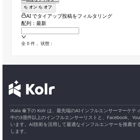
オン
オフ
AI でタイアップ投稿をフィルタリング
配列：最新
全 0 件
，
状態：
iKala 傘下の Kolr は、最先端のAIインフルエンサー
中の3億件以上のインフルエンサーリストと、Facebook、YouT
います。AI技術を活用して最適なインフルエンサーを推薦す
します。