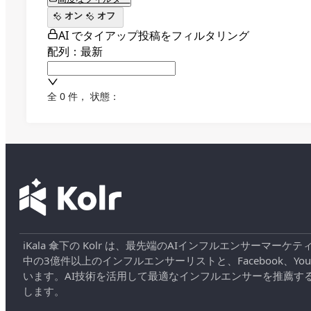
オン
オフ
AI でタイアップ投稿をフィルタリング
配列：最新
全 0 件
，
状態：
iKala 傘下の Kolr は、最先端のAIインフルエンサー
中の3億件以上のインフルエンサーリストと、Facebook、YouT
います。AI技術を活用して最適なインフルエンサーを推薦す
します。