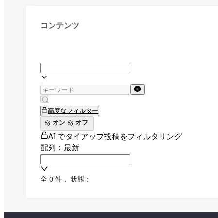
コンテンツ
高度なフィルター
オン
オフ
AI でタイアップ投稿をフィルタリング
配列：最新
全 0 件
，
状態：