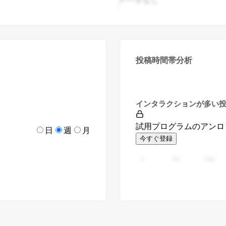
投稿時間帯分析
インタラクションが多い
試用プログラムのアンロ
日
週
月
今すぐ登録
0
94
188