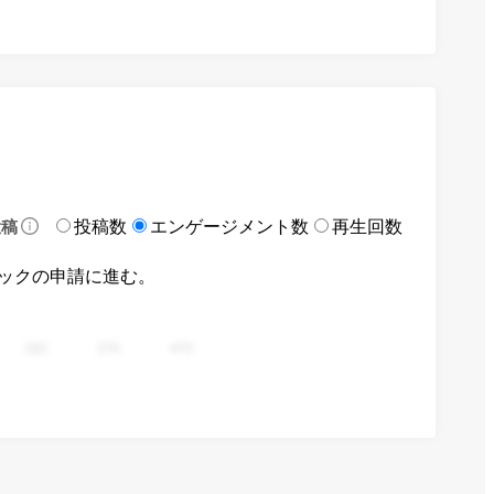
投稿数
エンゲージメント数
再生回数
投稿
ックの申請に進む。
282
376
470