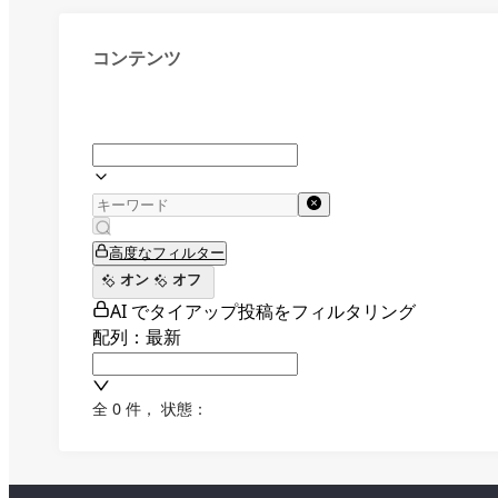
コンテンツ
高度なフィルター
オン
オフ
AI でタイアップ投稿をフィルタリング
配列：最新
全 0 件
，
状態：