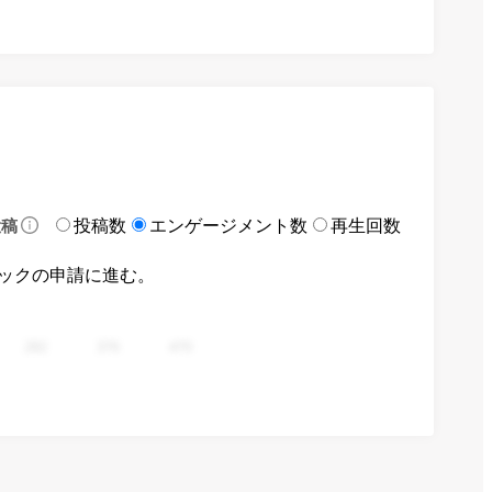
投稿数
エンゲージメント数
再生回数
投稿
ックの申請に進む。
282
376
470