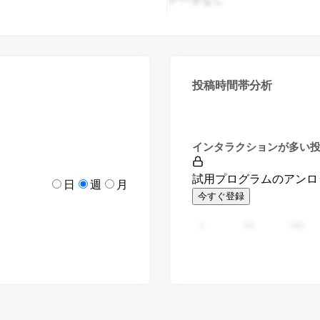
投稿時間帯分析
インタラクションが多い
試用プログラムのアンロ
日
週
月
今すぐ登録
0
94
188