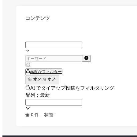
コンテンツ
高度なフィルター
オン
オフ
AI でタイアップ投稿をフィルタリング
配列：最新
全 0 件
，
状態：