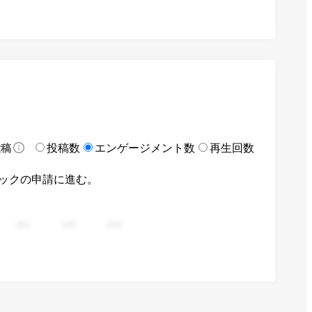
投稿数
エンゲージメント数
再生回数
投稿
ックの申請に進む。
282
376
470