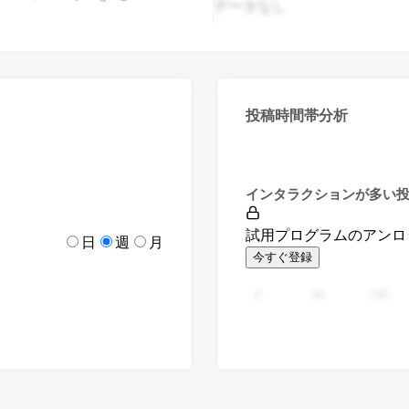
データなし
投稿時間帯分析
インタラクションが多い
試用プログラムのアンロ
日
週
月
今すぐ登録
0
94
188