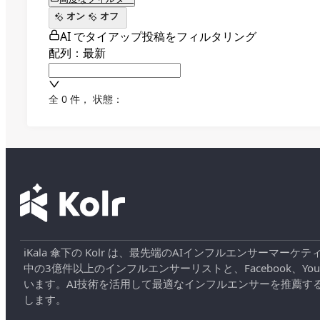
オン
オフ
AI でタイアップ投稿をフィルタリング
配列：最新
全 0 件
，
状態：
iKala 傘下の Kolr は、最先端のAIインフルエンサー
中の3億件以上のインフルエンサーリストと、Facebook、YouT
います。AI技術を活用して最適なインフルエンサーを推薦す
します。