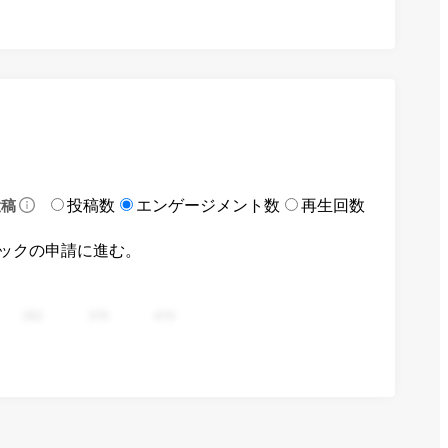
投稿数
エンゲージメント数
再生回数
投稿
ックの申請に進む。
282
376
470