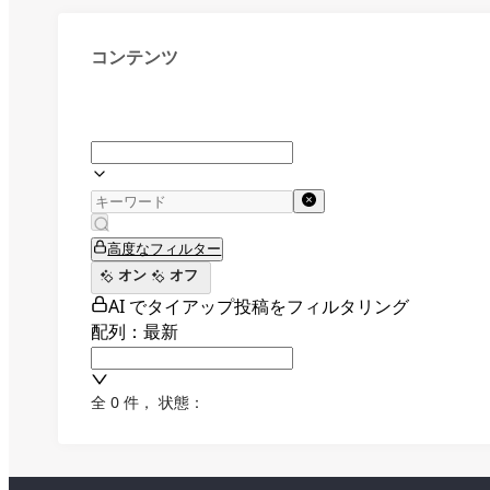
コンテンツ
高度なフィルター
オン
オフ
AI でタイアップ投稿をフィルタリング
配列：最新
全 0 件
，
状態：