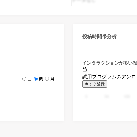
投稿時間帯分析
インタラクションが多い
試用プログラムのアンロ
日
週
月
今すぐ登録
0
94
188