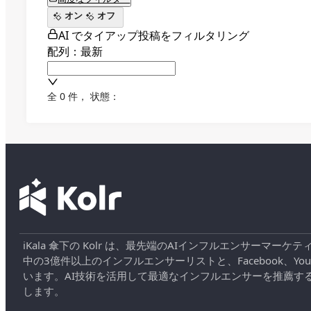
オン
オフ
AI でタイアップ投稿をフィルタリング
配列：最新
全 0 件
，
状態：
iKala 傘下の Kolr は、最先端のAIインフルエンサー
中の3億件以上のインフルエンサーリストと、Facebook、YouT
います。AI技術を活用して最適なインフルエンサーを推薦す
します。