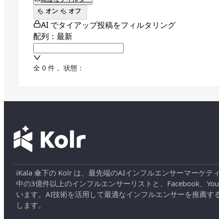
オン
オフ
AI でタイアップ投稿をフィルタリング
配列：最新
全 0 件
，
状態：
iKala 傘下の Kolr は、最先端のAIインフルエンサー
中の3億件以上のインフルエンサーリストと、Facebook、YouT
います。AI技術を活用して最適なインフルエンサーを推薦す
します。