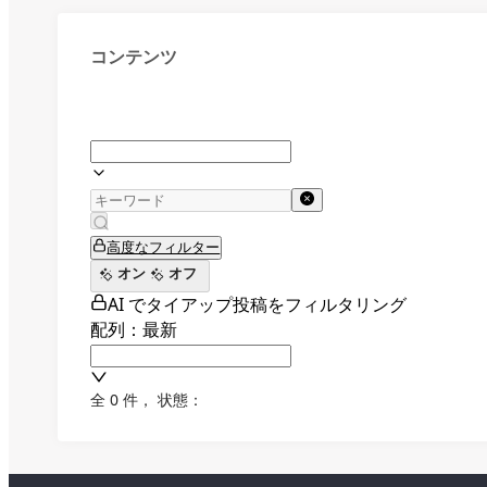
コンテンツ
高度なフィルター
オン
オフ
AI でタイアップ投稿をフィルタリング
配列：最新
全 0 件
，
状態：