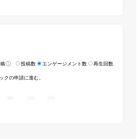
投稿数
エンゲージメント数
再生回数
投稿
ックの申請に進む。
282
376
470