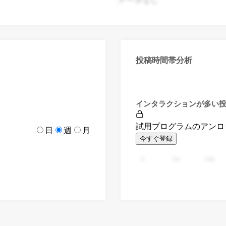
投稿時間帯分析
インタラクションが多い
試用プログラムのアンロ
日
週
月
今すぐ登録
0
94
188