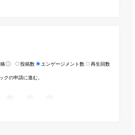
投稿数
エンゲージメント数
再生回数
投稿
ックの申請に進む。
282
376
470