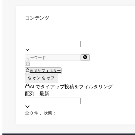
コンテンツ
高度なフィルター
オン
オフ
AI でタイアップ投稿をフィルタリング
配列：最新
全 0 件
，
状態：