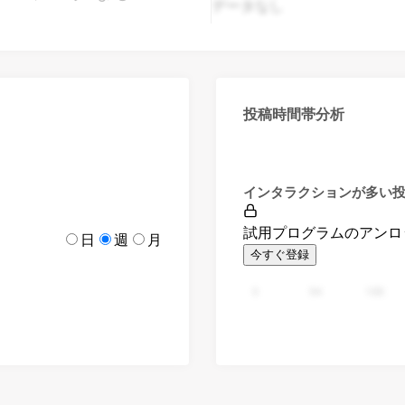
データなし
投稿時間帯分析
インタラクションが多い
試用プログラムのアンロ
日
週
月
今すぐ登録
0
94
188