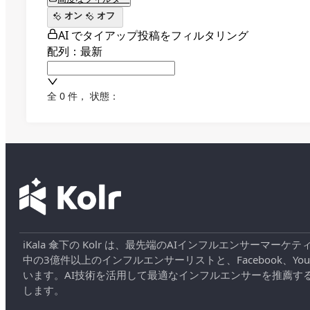
オン
オフ
AI でタイアップ投稿をフィルタリング
配列：最新
全 0 件
，
状態：
iKala 傘下の Kolr は、最先端のAIインフルエンサー
中の3億件以上のインフルエンサーリストと、Facebook、YouT
います。AI技術を活用して最適なインフルエンサーを推薦す
します。