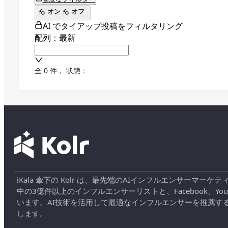
オン
オフ
AI でタイアップ投稿をフィルタリング
配列：最新
全 0 件
，
状態：
iKala 傘下の Kolr は、最先端のAIインフルエンサー
中の3億件以上のインフルエンサーリストと、Facebook、YouT
います。AI技術を活用して最適なインフルエンサーを推薦す
します。