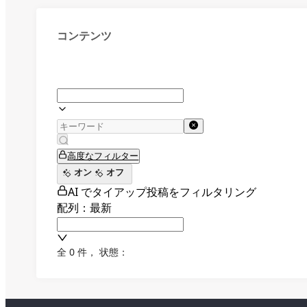
コンテンツ
高度なフィルター
オン
オフ
AI でタイアップ投稿をフィルタリング
配列：最新
全 0 件
，
状態：