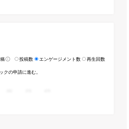
投稿数
エンゲージメント数
再生回数
投稿
ックの申請に進む。
282
376
470