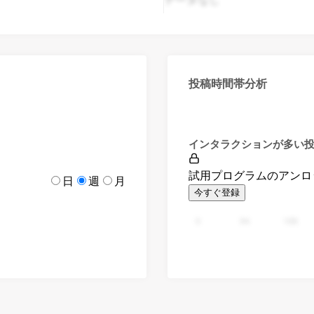
投稿時間帯分析
インタラクションが多い
試用プログラムのアンロ
日
週
月
今すぐ登録
0
94
188