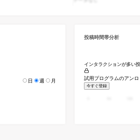
投稿時間帯分析
インタラクションが多い
試用プログラムのアンロ
日
週
月
今すぐ登録
0
94
188