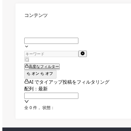
コンテンツ
高度なフィルター
オン
オフ
AI でタイアップ投稿をフィルタリング
配列：最新
全 0 件
，
状態：