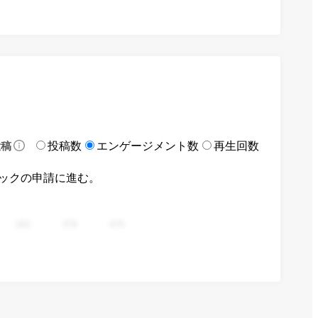
投稿数
エンゲージメント数
再生回数
投稿
ックの申請に進む。
282
376
470