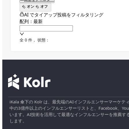
オン
オフ
AI でタイアップ投稿をフィルタリング
配列：最新
全 0 件
，
状態：
iKala 傘下の Kolr は、最先端のAIインフルエンサー
中の3億件以上のインフルエンサーリストと、Facebook、YouT
います。AI技術を活用して最適なインフルエンサーを推薦す
します。