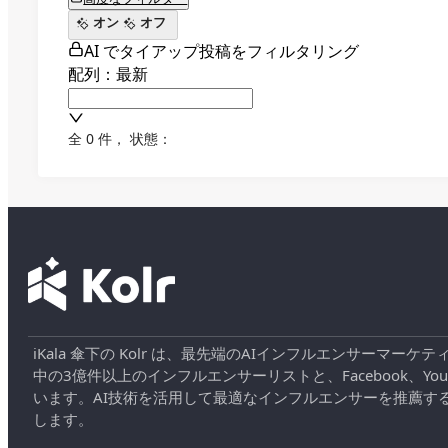
オン
オフ
AI でタイアップ投稿をフィルタリング
配列：最新
全 0 件
，
状態：
iKala 傘下の Kolr は、最先端のAIインフルエンサー
中の3億件以上のインフルエンサーリストと、Facebook、YouT
います。AI技術を活用して最適なインフルエンサーを推薦す
します。