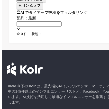
オン
オフ
AI でタイアップ投稿をフィルタリング
配列：最新
全 0 件
，
状態：
iKala 傘下の Kolr は、最先端のAIインフルエンサー
中の3億件以上のインフルエンサーリストと、Facebook、YouT
います。AI技術を活用して最適なインフルエンサーを推薦す
します。