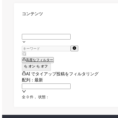
コンテンツ
高度なフィルター
オン
オフ
AI でタイアップ投稿をフィルタリング
配列：最新
全 0 件
，
状態：