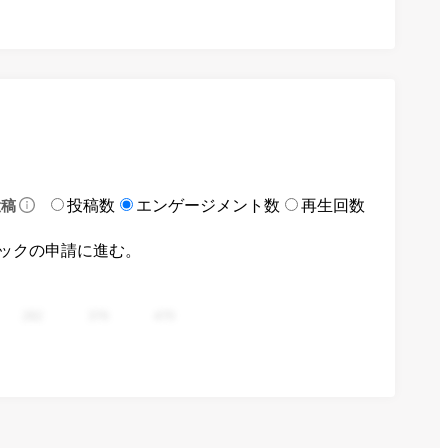
投稿数
エンゲージメント数
再生回数
投稿
ックの申請に進む。
282
376
470