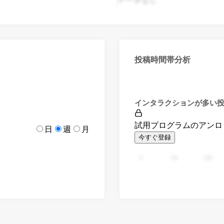
投稿時間帯分析
インタラクションが多い
試用プログラムのアンロ
日
週
月
今すぐ登録
0
94
188