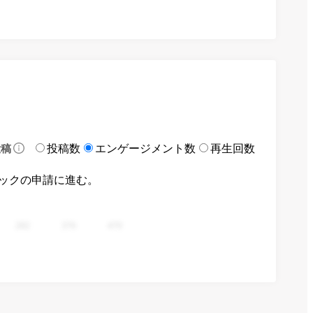
投稿数
エンゲージメント数
再生回数
投稿
ックの申請に進む。
282
376
470