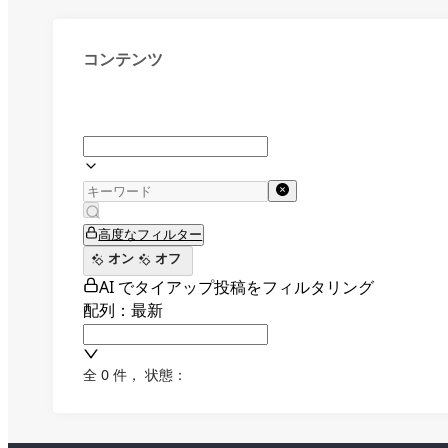
コンテンツ
高度なフィルター
オン
オフ
AI でタイアップ投稿をフィルタリング
配列：最新
全 0 件
，
状態：