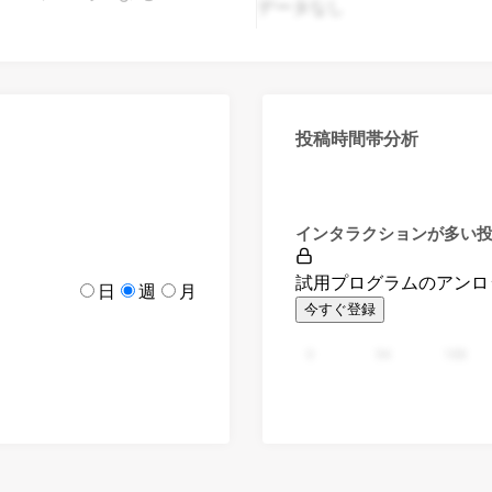
データなし
投稿時間帯分析
インタラクションが多い
試用プログラムのアンロ
日
週
月
今すぐ登録
0
94
188