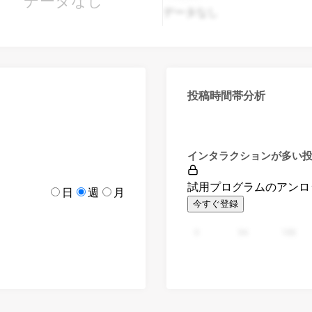
データなし
データなし
投稿時間帯分析
インタラクションが多い
試用プログラムのアンロ
日
週
月
今すぐ登録
0
94
188