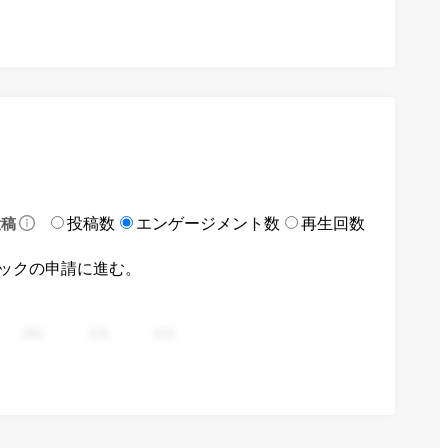
投稿数
エンゲージメント数
再生回数
投稿
ックの申請に進む。
282
376
470