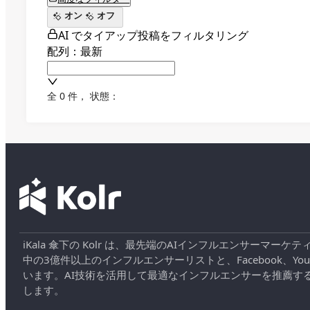
オン
オフ
AI でタイアップ投稿をフィルタリング
配列：最新
全 0 件
，
状態：
iKala 傘下の Kolr は、最先端のAIインフルエンサー
中の3億件以上のインフルエンサーリストと、Facebook、YouT
います。AI技術を活用して最適なインフルエンサーを推薦す
します。