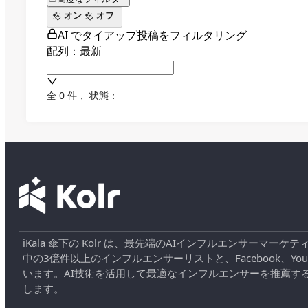
オン
オフ
AI でタイアップ投稿をフィルタリング
配列：最新
全 0 件
，
状態：
iKala 傘下の Kolr は、最先端のAIインフルエンサー
中の3億件以上のインフルエンサーリストと、Facebook、YouT
います。AI技術を活用して最適なインフルエンサーを推薦す
します。