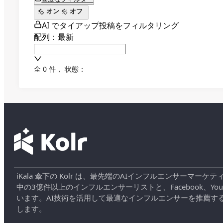
オン
オフ
AI でタイアップ投稿をフィルタリング
配列：最新
全 0 件
，
状態：
iKala 傘下の Kolr は、最先端のAIインフルエンサー
中の3億件以上のインフルエンサーリストと、Facebook、YouT
います。AI技術を活用して最適なインフルエンサーを推薦す
します。