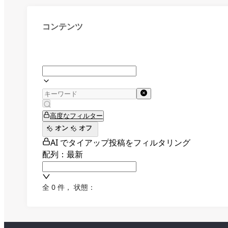
コンテンツ
高度なフィルター
オン
オフ
AI でタイアップ投稿をフィルタリング
配列：最新
全 0 件
，
状態：