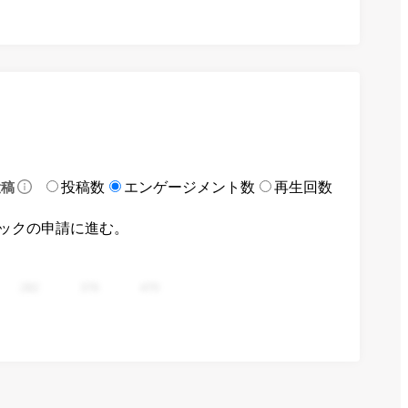
投稿数
エンゲージメント数
再生回数
投稿
ックの申請に進む。
282
376
470