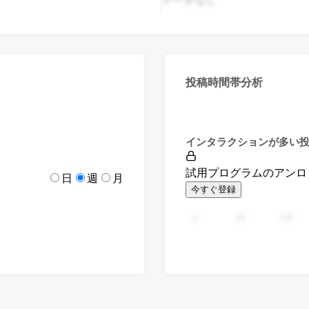
投稿時間帯分析
インタラクションが多い
試用プログラムのアンロ
日
週
月
今すぐ登録
0
94
188