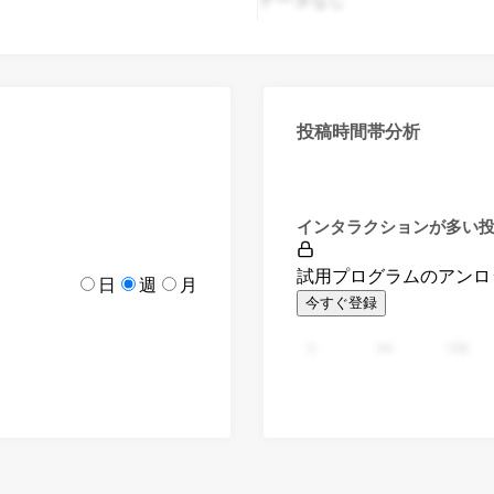
投稿時間帯分析
インタラクションが多い
試用プログラムのアンロ
日
週
月
今すぐ登録
0
94
188