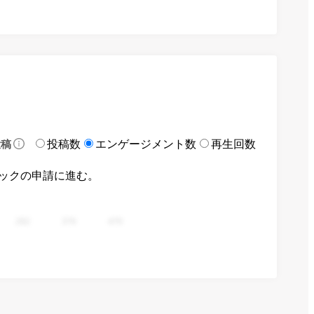
投稿数
エンゲージメント数
再生回数
投稿
ックの申請に進む。
282
376
470