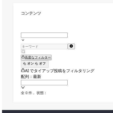
コンテンツ
高度なフィルター
オン
オフ
AI でタイアップ投稿をフィルタリング
配列：最新
全 0 件
，
状態：