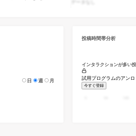
データなし
投稿時間帯分析
インタラクションが多い
試用プログラムのアンロ
日
週
月
今すぐ登録
0
94
188