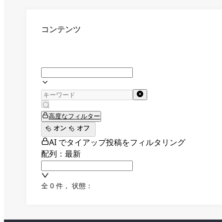
コンテンツ
高度なフィルター
オン
オフ
AI でタイアップ投稿をフィルタリング
配列：最新
全 0 件
，
状態：