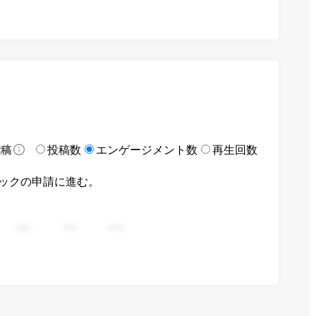
投稿数
エンゲージメント数
再生回数
投稿
ックの申請に進む。
282
376
470