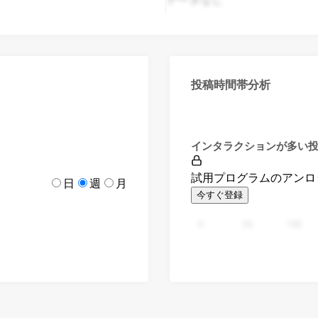
投稿時間帯分析
インタラクションが多い
試用プログラムのアンロ
日
週
月
今すぐ登録
0
94
188