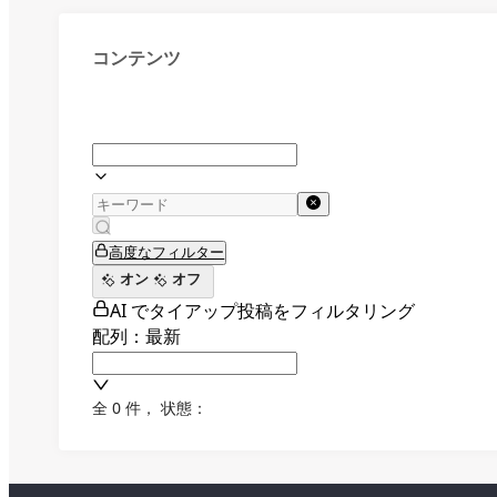
コンテンツ
高度なフィルター
オン
オフ
AI でタイアップ投稿をフィルタリング
配列：最新
全 0 件
，
状態：