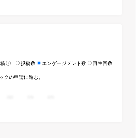
投稿数
エンゲージメント数
再生回数
投稿
ックの申請に進む。
282
376
470