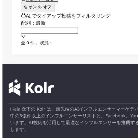
オン
オフ
AI でタイアップ投稿をフィルタリング
配列：最新
全 0 件
，
状態：
iKala 傘下の Kolr は、最先端のAIインフルエンサー
中の3億件以上のインフルエンサーリストと、Facebook、YouT
います。AI技術を活用して最適なインフルエンサーを推薦す
します。