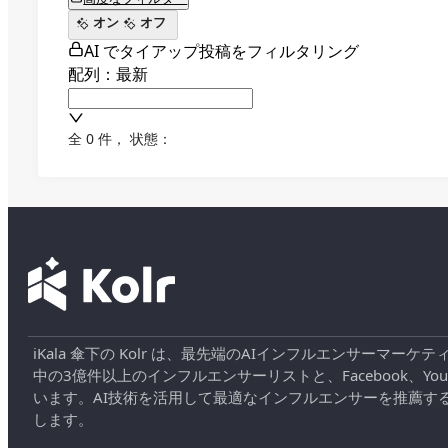
オン
オフ
AI でタイアップ投稿をフィルタリング
配列：最新
全 0 件
，
状態：
iKala 傘下の Kolr は、最先端のAIインフルエンサー
中の3億件以上のインフルエンサーリストと、Facebook、YouT
います。AI技術を活用して最適なインフルエンサーを推薦す
します。