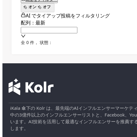
オン
オフ
AI でタイアップ投稿をフィルタリング
配列：最新
全 0 件
，
状態：
iKala 傘下の Kolr は、最先端のAIインフルエンサー
中の3億件以上のインフルエンサーリストと、Facebook、YouT
います。AI技術を活用して最適なインフルエンサーを推薦す
します。