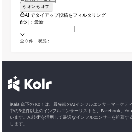
オン
オフ
AI でタイアップ投稿をフィルタリング
配列：最新
全 0 件
，
状態：
iKala 傘下の Kolr は、最先端のAIインフルエンサー
中の3億件以上のインフルエンサーリストと、Facebook、YouT
います。AI技術を活用して最適なインフルエンサーを推薦す
します。