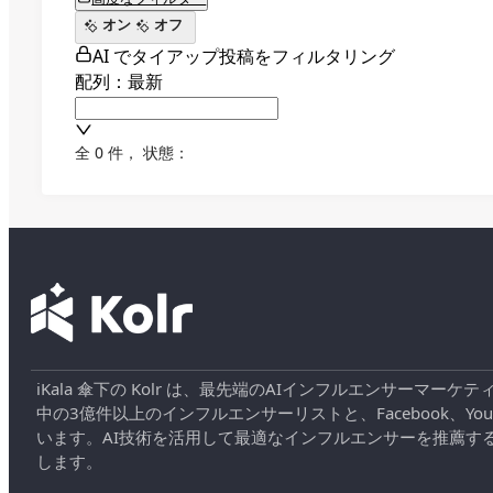
オン
オフ
AI でタイアップ投稿をフィルタリング
配列：最新
全 0 件
，
状態：
iKala 傘下の Kolr は、最先端のAIインフルエンサー
中の3億件以上のインフルエンサーリストと、Facebook、YouT
います。AI技術を活用して最適なインフルエンサーを推薦す
します。