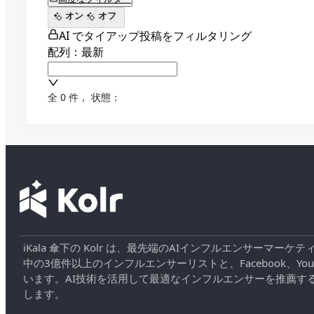
オン
オフ
AI でタイアップ投稿をフィルタリング
配列：最新
全 0 件
，
状態：
iKala 傘下の Kolr は、最先端のAIインフルエンサー
中の3億件以上のインフルエンサーリストと、Facebook、YouT
います。AI技術を活用して最適なインフルエンサーを推薦す
します。