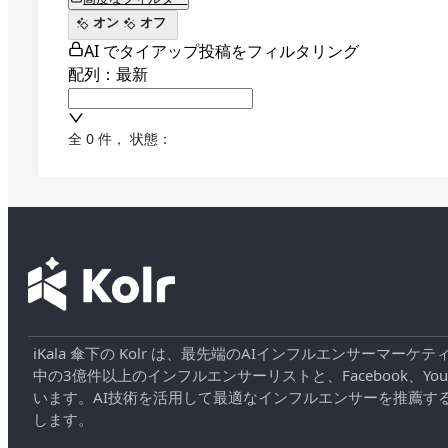
オン
オフ
AI でタイアップ投稿をフィルタリング
配列：最新
全 0 件
，
状態：
iKala 傘下の Kolr は、最先端のAIインフルエンサー
中の3億件以上のインフルエンサーリストと、Facebook、YouT
います。AI技術を活用して最適なインフルエンサーを推薦す
します。