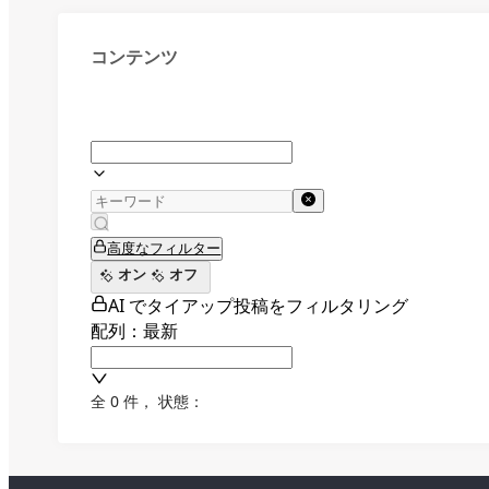
コンテンツ
高度なフィルター
オン
オフ
AI でタイアップ投稿をフィルタリング
配列：最新
全 0 件
，
状態：