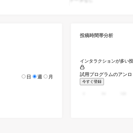
投稿時間帯分析
インタラクションが多い
試用プログラムのアンロ
日
週
月
今すぐ登録
0
94
188