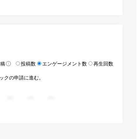
投稿数
エンゲージメント数
再生回数
投稿
ックの申請に進む。
282
376
470