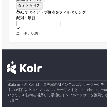
オン
オフ
AI でタイアップ投稿をフィルタリング
配列：最新
全 0 件
，
状態：
iKala 傘下の Kolr は、最先端のAIインフルエンサー
中の3億件以上のインフルエンサーリストと、Facebook、YouT
います。AI技術を活用して最適なインフルエンサーを推薦す
します。