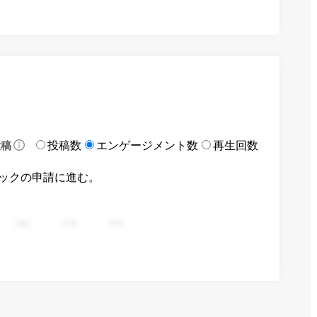
投稿数
エンゲージメント数
再生回数
投稿
ックの申請に進む。
282
376
470