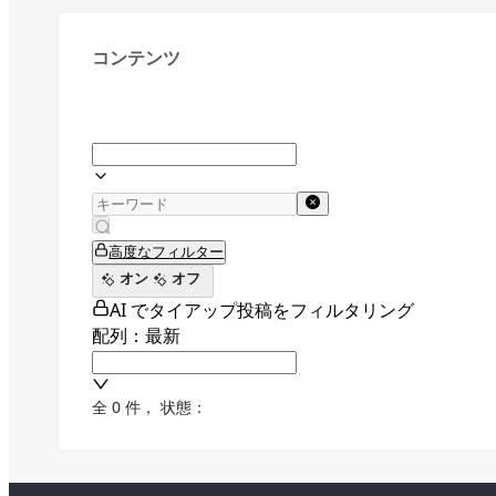
コンテンツ
高度なフィルター
オン
オフ
AI でタイアップ投稿をフィルタリング
配列：最新
全 0 件
，
状態：