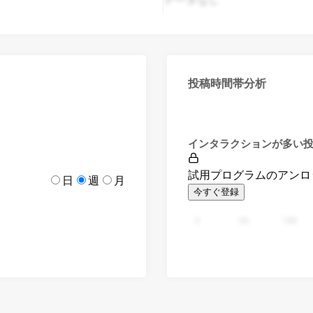
投稿時間帯分析
インタラクションが多い
試用プログラムのアンロ
日
週
月
今すぐ登録
0
94
188