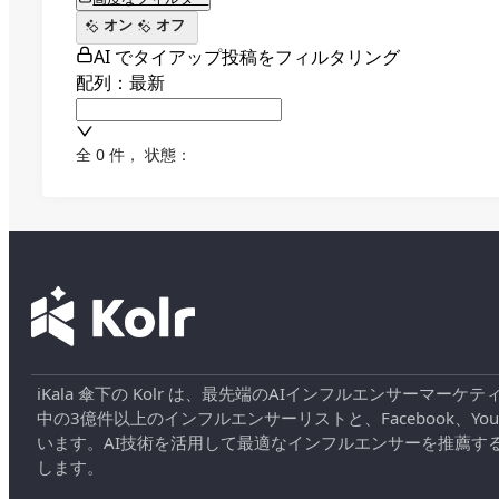
オン
オフ
AI でタイアップ投稿をフィルタリング
配列：最新
全 0 件
，
状態：
iKala 傘下の Kolr は、最先端のAIインフルエンサー
中の3億件以上のインフルエンサーリストと、Facebook、YouT
います。AI技術を活用して最適なインフルエンサーを推薦す
します。