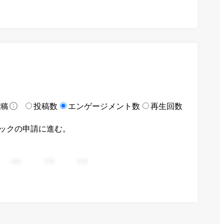
投稿数
エンゲージメント数
再生回数
投稿
ックの申請に進む。
282
376
470