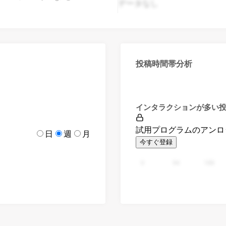
データなし
投稿時間帯分析
インタラクションが多い
試用プログラムのアンロ
日
週
月
今すぐ登録
0
94
188