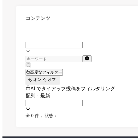
コンテンツ
高度なフィルター
オン
オフ
AI でタイアップ投稿をフィルタリング
配列：最新
全 0 件
，
状態：