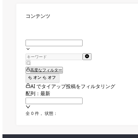
コンテンツ
高度なフィルター
オン
オフ
AI でタイアップ投稿をフィルタリング
配列：最新
全 0 件
，
状態：