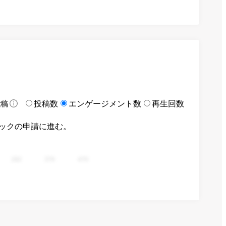
投稿数
エンゲージメント数
再生回数
投稿
ックの申請に進む。
282
376
470