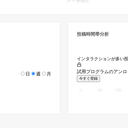
投稿時間帯分析
インタラクションが多い
試用プログラムのアンロ
日
週
月
今すぐ登録
0
94
188