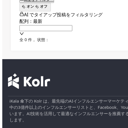
オン
オフ
AI でタイアップ投稿をフィルタリング
配列：最新
全 0 件
，
状態：
iKala 傘下の Kolr は、最先端のAIインフルエンサー
中の3億件以上のインフルエンサーリストと、Facebook、YouT
います。AI技術を活用して最適なインフルエンサーを推薦す
します。