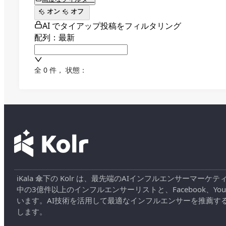
オン
オフ
AI でタイアップ投稿をフィルタリング
配列：最新
全 0 件
，
状態：
iKala 傘下の Kolr は、最先端のAIインフルエンサー
中の3億件以上のインフルエンサーリストと、Facebook、YouT
います。AI技術を活用して最適なインフルエンサーを推薦す
します。