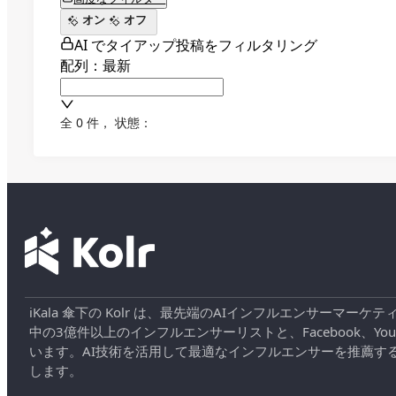
オン
オフ
AI でタイアップ投稿をフィルタリング
配列：最新
全 0 件
，
状態：
iKala 傘下の Kolr は、最先端のAIインフルエンサー
中の3億件以上のインフルエンサーリストと、Facebook、YouT
います。AI技術を活用して最適なインフルエンサーを推薦す
します。