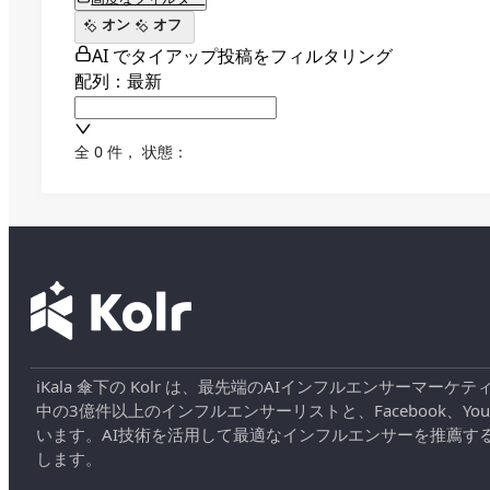
オン
オフ
AI でタイアップ投稿をフィルタリング
配列：最新
全 0 件
，
状態：
iKala 傘下の Kolr は、最先端のAIインフルエンサー
中の3億件以上のインフルエンサーリストと、Facebook、YouT
います。AI技術を活用して最適なインフルエンサーを推薦す
します。