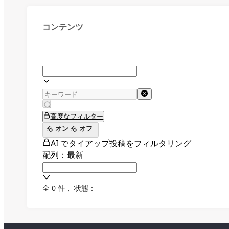
コンテンツ
高度なフィルター
オン
オフ
AI でタイアップ投稿をフィルタリング
配列：最新
全 0 件
，
状態：