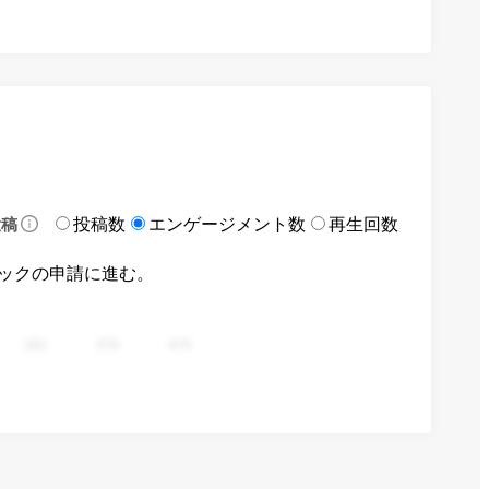
投稿数
エンゲージメント数
再生回数
投稿
ックの申請に進む。
282
376
470