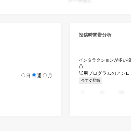
投稿時間帯分析
インタラクションが多い
試用プログラムのアンロ
日
週
月
今すぐ登録
0
94
188