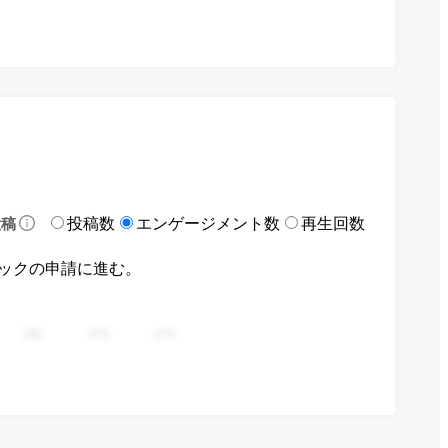
投稿数
エンゲージメント数
再生回数
投稿
ックの申請に進む。
282
376
470