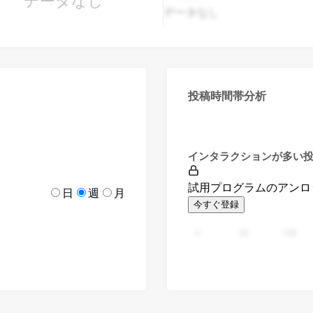
データなし
データなし
投稿時間帯分析
インタラクションが多い
試用プログラムのアンロ
日
週
月
今すぐ登録
0
94
188