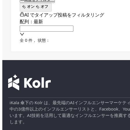
オン
オフ
AI でタイアップ投稿をフィルタリング
配列：最新
全 0 件
，
状態：
iKala 傘下の Kolr は、最先端のAIインフルエンサー
中の3億件以上のインフルエンサーリストと、Facebook、YouT
います。AI技術を活用して最適なインフルエンサーを推薦す
します。